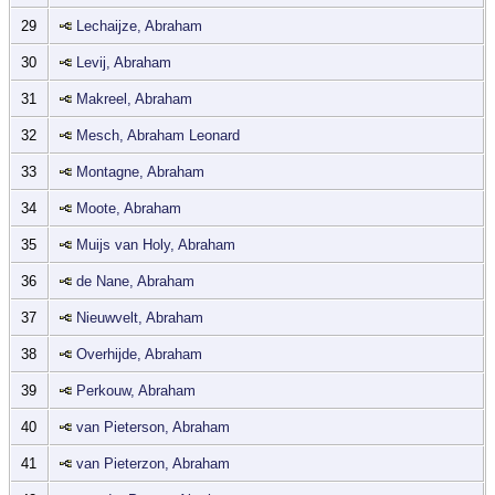
29
Lechaijze, Abraham
30
Levij, Abraham
31
Makreel, Abraham
32
Mesch, Abraham Leonard
33
Montagne, Abraham
34
Moote, Abraham
35
Muijs van Holy, Abraham
36
de Nane, Abraham
37
Nieuwvelt, Abraham
38
Overhijde, Abraham
39
Perkouw, Abraham
40
van Pieterson, Abraham
41
van Pieterzon, Abraham