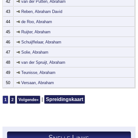
42
van der Putten, Abraham
43
Reben, Abraham David
44
de Roo, Abraham
45
Ruijter, Abraham
46
Schuijffelaar, Abraham
47
Solie, Abraham
48
van der Spruijt, Abraham
49
Teunisse, Abraham
50
Versaan, Abraham
|
Spreidingskaart
1
2
Volgende»
Snelle Links