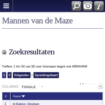
Zoek
Mannen van de Maze
Zoekresultaten
Treffers 1 t/m 50 van 58 voor Voornaam begint met ABRAHAM
1
2
Volgende»
|
Spreidingskaart
COL
UMN
S:
TOGGLE
#
Naam
1
Bakker, Abraham