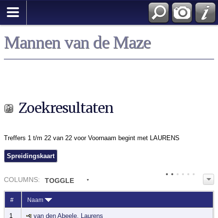
Zoek
Mannen van de Maze
Zoekresultaten
Treffers 1 t/m 22 van 22 voor Voornaam begint met LAURENS
Spreidingskaart
COL
UMN
S:
TOGGLE
#
Naam
1
van den Abeele, Laurens