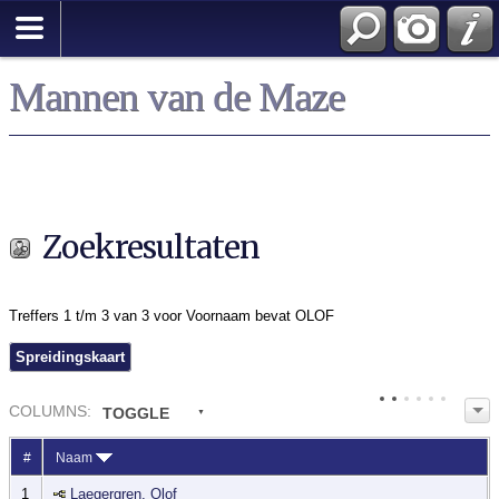
Zoek
Mannen van de Maze
Zoekresultaten
Treffers 1 t/m 3 van 3 voor Voornaam bevat OLOF
Spreidingskaart
COL
UMN
S:
TOGGLE
#
Naam
1
Laegergren, Olof