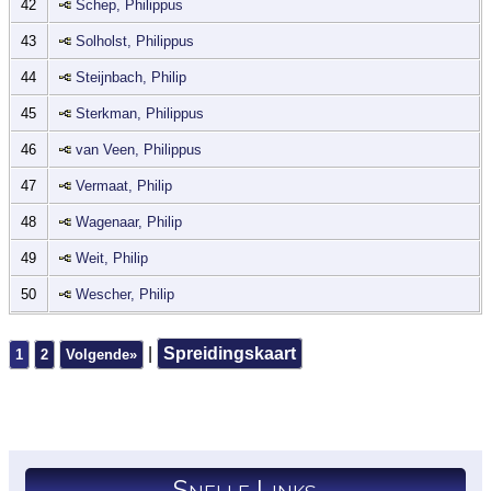
42
Schep, Philippus
43
Solholst, Philippus
44
Steijnbach, Philip
45
Sterkman, Philippus
46
van Veen, Philippus
47
Vermaat, Philip
48
Wagenaar, Philip
49
Weit, Philip
50
Wescher, Philip
|
Spreidingskaart
1
2
Volgende»
Snelle Links