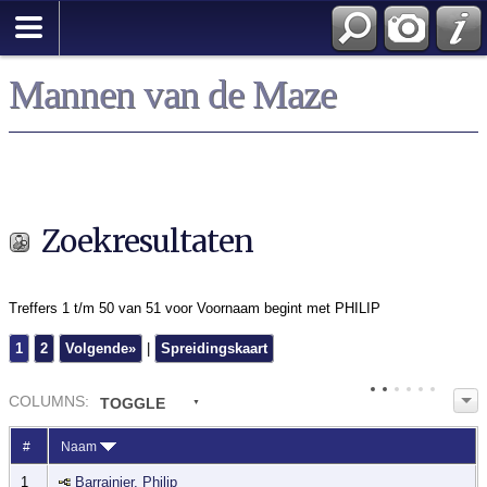
Zoek
Mannen van de Maze
Zoekresultaten
Treffers 1 t/m 50 van 51 voor Voornaam begint met PHILIP
1
2
Volgende»
|
Spreidingskaart
COL
UMN
S:
TOGGLE
#
Naam
1
Barrainier, Philip