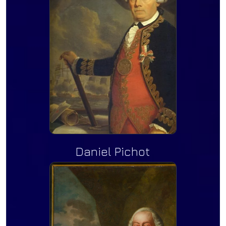
Daniel Pichot
ichot
-Nacht
chot