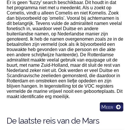
Er is geen ‘fuzzy’ search beschikbaar. Dit houdt in dat
het programma niet met u meedenkt. Als u zoekt op
Cornelis, vindt u alleen Cornelis en niet Kornelis. Zoek
dan bijvoorbeeld op 'ornelis'. Vooral bij achternamen is
dit belangrijk. Tevens vulde de admiraliteit namen veelal
fonetisch in, waardoor veel Duitse en andere
buitenlandse namen, op Nederlandse manier zijn
genoteerd. Ik heb de namen overgenomen zoals ze in de
betaalrollen zijn vermeld (ook als ik bijvoorbeeld een
trouwakte heb gevonden van die persoon en die akte
een andere schrijfwijze hanteerde). De Rotterdamse
admiraliteit maakte veelal gebruik van equipage uit de
buurt, met name Zuid-Holland, maar dit sluit de rest van
Nederland zeker niet uit. Ook werden er veel Duitse en
Scandinavische zeelieden gemonsterd, die daardoor in
Rotterdam en omstreken een liefje opdeden en zijn
blijven hangen. In tegenstelling tot de VOC registers
vermelde de marine vrijwel nooit een geboorteplaats. Dit
maakt identificatie erg moeilijk.
Meer
De laatste reis van de Mars