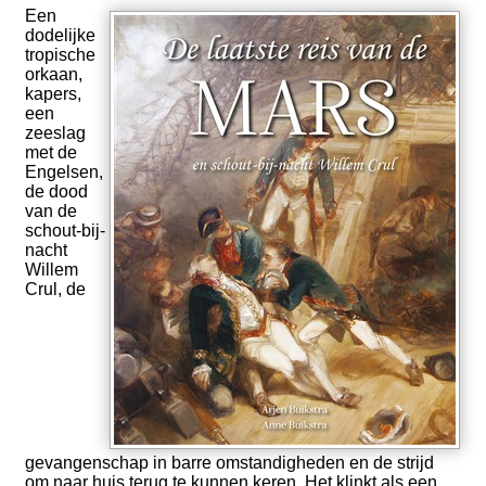
Een
dodelijke
tropische
orkaan,
kapers,
een
zeeslag
met de
Engelsen,
de dood
van de
schout-bij-
nacht
Willem
Crul, de
gevangenschap in barre omstandigheden en de strijd
om naar huis terug te kunnen keren. Het klinkt als een