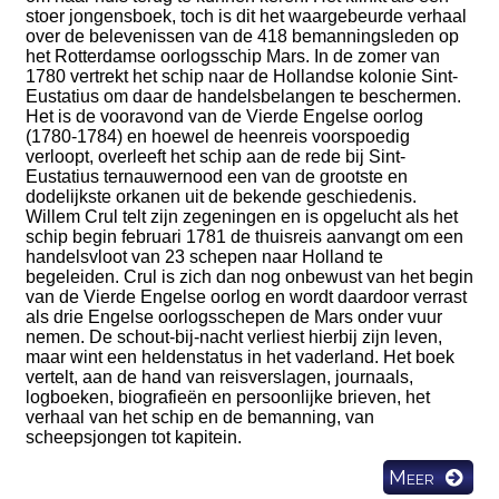
stoer jongensboek, toch is dit het waargebeurde verhaal
over de belevenissen van de 418 bemanningsleden op
het Rotterdamse oorlogsschip Mars. In de zomer van
1780 vertrekt het schip naar de Hollandse kolonie Sint-
Eustatius om daar de handelsbelangen te beschermen.
Het is de vooravond van de Vierde Engelse oorlog
(1780-1784) en hoewel de heenreis voorspoedig
verloopt, overleeft het schip aan de rede bij Sint-
Eustatius ternauwernood een van de grootste en
dodelijkste orkanen uit de bekende geschiedenis.
Willem Crul telt zijn zegeningen en is opgelucht als het
schip begin februari 1781 de thuisreis aanvangt om een
handelsvloot van 23 schepen naar Holland te
begeleiden. Crul is zich dan nog onbewust van het begin
van de Vierde Engelse oorlog en wordt daardoor verrast
als drie Engelse oorlogsschepen de Mars onder vuur
nemen. De schout-bij-nacht verliest hierbij zijn leven,
maar wint een heldenstatus in het vaderland. Het boek
vertelt, aan de hand van reisverslagen, journaals,
logboeken, biografieën en persoonlijke brieven, het
verhaal van het schip en de bemanning, van
scheepsjongen tot kapitein.
Meer