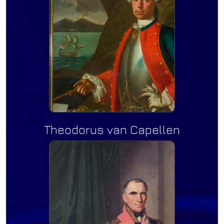
Theodorus van Capellen
iraal