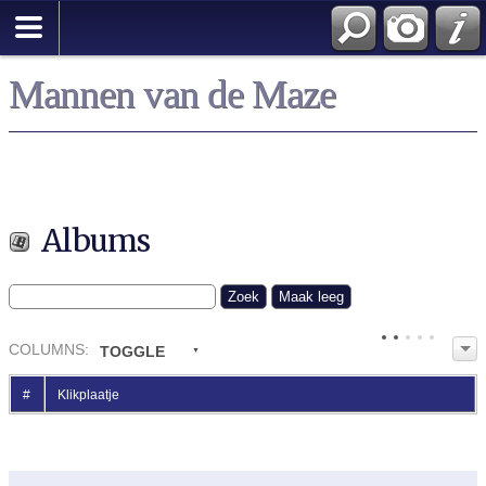
Mannen van de Maze
Albums
COL
UMN
S:
TOGGLE
#
Klikplaatje