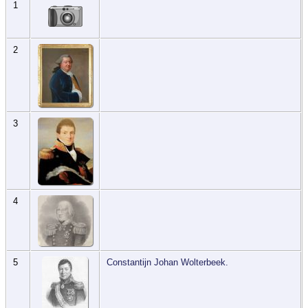
1
2
3
4
5
Constantijn Johan Wolterbeek.