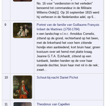
No. 16 voor "verdiensten in het verleden"
benoemd tot commandeur in de Militaire
Willems-Orde[1]. Op 16 september 1815 werd
hij verheven in de Nederlandse adel, op 6…
9
Portret van de familie van Guillaume François
Imbert de Martines (1750-1784)
n een landschap v.l.n.r.: Arnoldus Cornelis,
zittend op de grond, rechterhand op het been,
met de linkerhand het voor hem zittende
hondje eten aanbiedend, kort bruin haar; groen
kostuum over wit hemd met platte kraag.
Jeanne G.T.A. Eckhardt, zittend op een
tuinbank, beiden handen op de voor haar
staande dochter, bruin haar met rol in de nek;
zwart…
10
Schout-bij-nacht Daniel Pichot
11
Theodorus van Capellen