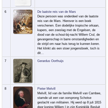
6
De laatste reis van de Mars
Deze persoon was onderdeel van de laatste
reis van de Mars. Hierover is een boek
verschenen. Een dodelijke tropische orkaan,
kapers, een zeeslag met de Engelsen, de
dood van de schout-bij-nacht Willem Crul, de
gevangenschap in barre omstandigheden en
de strijd om naar huis terug te kunnen keren.
Het klinkt als een stoer jongensboek, toch is
dit…
7
Gerardus Oorthuijs
8
Pieter Melvill
Melvill, lid van de familie Melvill van Carnbee,
stamde uit een van oorsprong Schotse
geslacht van militairen. Hij werd op 8 juli 1815
door koning Willem I in zijn Koninklijk Besluit