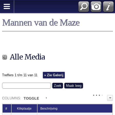
Mannen van de Maze
Alle Media
Treffers 1 t/m 11 van 11
» Zie Galerij
COL
UMN
S:
TOGGLE
#
Klikplaatje
Beschrijving