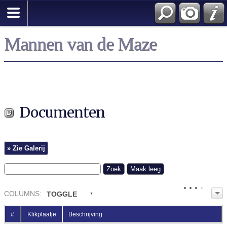
Mannen van de Maze
Documenten
» Zie Galerij
COL
UMN
S:
TOGGLE
#
Klikplaatje
Beschrijving