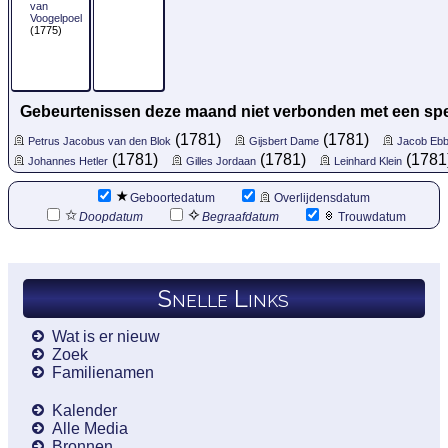
van
Voogelpoel
(1775)
Gebeurtenissen deze maand niet verbonden met een spe
(1781)
(1781)
Petrus Jacobus van den Blok
Gijsbert Dame
Jacob Ebb
(1781)
(1781)
(1781
Johannes Hetler
Gilles Jordaan
Leinhard Klein
Geboortedatum
Overlijdensdatum
Doopdatum
Begraafdatum
Trouwdatum
Snelle Links
Wat is er nieuw
Zoek
Familienamen
Kalender
Alle Media
Bronnen