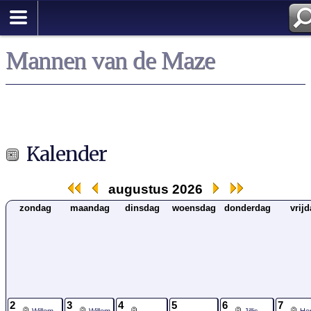
Mannen van de Maze
Kalender
augustus 2026
zondag
maandag
dinsdag
woensdag
donderdag
vrij
2
3
4
5
6
7