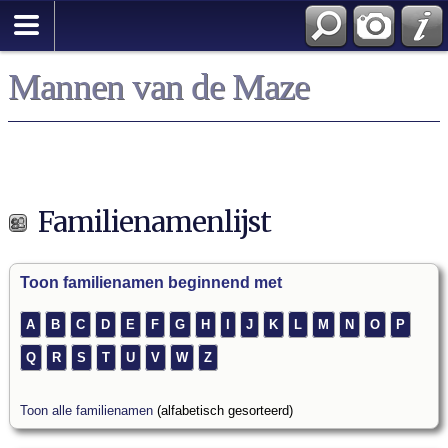
Mannen van de Maze
Familienamenlijst
Toon familienamen beginnend met
A
B
C
D
E
F
G
H
I
J
K
L
M
N
O
P
Q
R
S
T
U
V
W
Z
Toon alle familienamen
(alfabetisch gesorteerd)