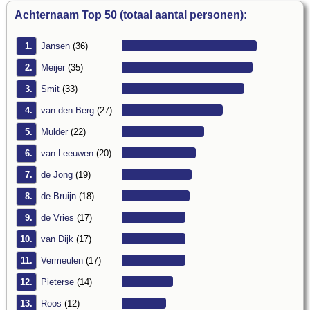
Achternaam Top 50 (totaal aantal personen):
1.
Jansen
(36)
2.
Meijer
(35)
3.
Smit
(33)
4.
van den Berg
(27)
5.
Mulder
(22)
6.
van Leeuwen
(20)
7.
de Jong
(19)
8.
de Bruijn
(18)
9.
de Vries
(17)
10.
van Dijk
(17)
11.
Vermeulen
(17)
12.
Pieterse
(14)
13.
Roos
(12)