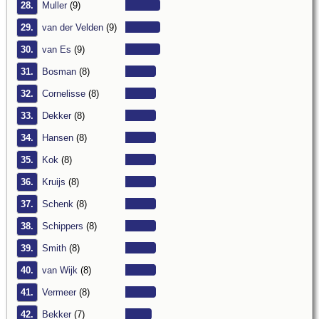
28.
Muller
(9)
29.
van der Velden
(9)
30.
van Es
(9)
31.
Bosman
(8)
32.
Cornelisse
(8)
33.
Dekker
(8)
34.
Hansen
(8)
35.
Kok
(8)
36.
Kruijs
(8)
37.
Schenk
(8)
38.
Schippers
(8)
39.
Smith
(8)
40.
van Wijk
(8)
41.
Vermeer
(8)
42.
Bekker
(7)