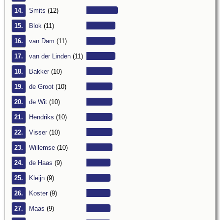
14.
Smits
(12)
15.
Blok
(11)
16.
van Dam
(11)
17.
van der Linden
(11)
18.
Bakker
(10)
19.
de Groot
(10)
20.
de Wit
(10)
21.
Hendriks
(10)
22.
Visser
(10)
23.
Willemse
(10)
24.
de Haas
(9)
25.
Kleijn
(9)
26.
Koster
(9)
27.
Maas
(9)