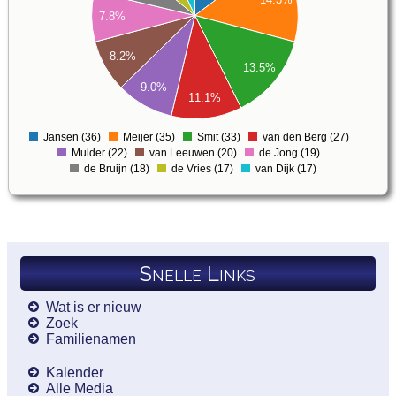
28
7.8%
26
24
8.2%
22
13.5%
20
9.0%
11.1%
18
16
Jansen (36)
Meijer (35)
Smit (33)
van den Berg (27)
0
Mulder (22)
van Leeuwen (20)
de Jong (19)
de Bruijn (18)
de Vries (17)
van Dijk (17)
Snelle Links
Wat is er nieuw
Zoek
Familienamen
Kalender
Alle Media