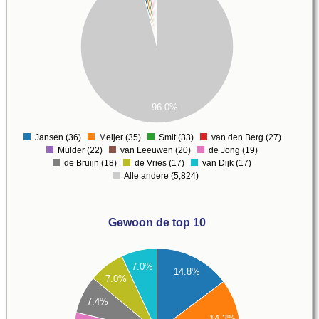
00
00
00
00
00
00
00
00
00
96.0%
00
0
500
Jansen (36)
Meijer (35)
Smit (33)
van den Berg (27)
0
Mulder (22)
van Leeuwen (20)
de Jong (19)
de Bruijn (18)
de Vries (17)
van Dijk (17)
Alle andere (5,824)
Gewoon de top 10
36
7.0%
14.8%
34
7.0%
32
7.4%
30
14.3%