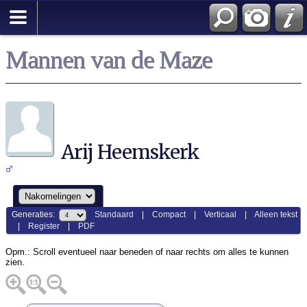
Mannen van de Maze
Arij Heemskerk
Generaties:
Standaard
|
Compact
|
Verticaal
|
Alleen tekst
|
Register
|
PDF
Opm.: Scroll eventueel naar beneden of naar rechts om alles te kunnen
zien.