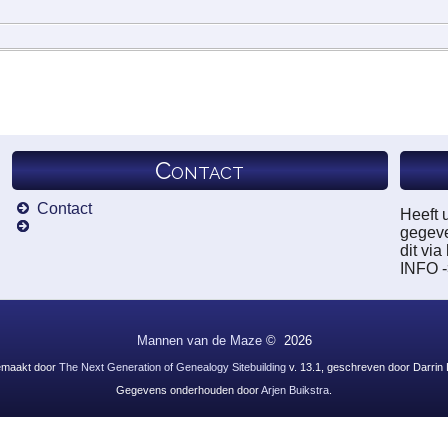
Contact
Contact
Heeft 
gegeve
dit vi
INFO 
Mannen van de Maze
©
2026
emaakt door
The Next Generation of Genealogy Sitebuilding
v. 13.1, geschreven door Darrin
Gegevens onderhouden door
Arjen Buikstra
.