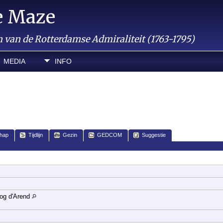
e Maze
van de Rotterdamse Admiraliteit (1763-1795)
MEDIA
INFO
hap
Tijdlijn
Gezin
GEDCOM
Suggestie
log d'Arend