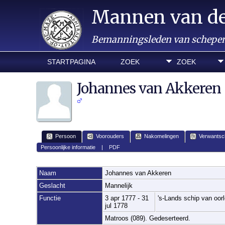
Mannen van d
Bemanningsleden van schepen 
STARTPAGINA
ZOEK
ZOEK
Johannes van Akkeren
Persoon
Voorouders
Nakomelingen
Verwantsc
Persoonlijke informatie
|
PDF
Naam
Johannes
van Akkeren
Geslacht
Mannelijk
Functie
3 apr 1777 - 31
's-Lands schip van oor
jul 1778
Matroos (089). Gedeserteerd.