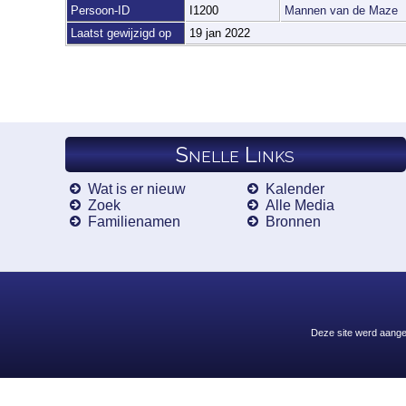
Persoon-ID
I1200
Mannen van de Maze
Laatst gewijzigd op
19 jan 2022
Snelle Links
Wat is er nieuw
Kalender
Zoek
Alle Media
Familienamen
Bronnen
Deze site werd aang