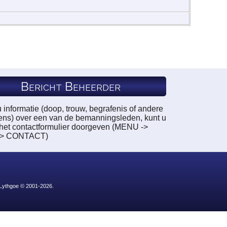
Bericht Beheerder
u informatie (doop, trouw, begrafenis of andere
ns) over een van de bemanningsleden, kunt u
a het contactformulier doorgeven (MENU ->
-> CONTACT)
 Lythgoe © 2001-2026.