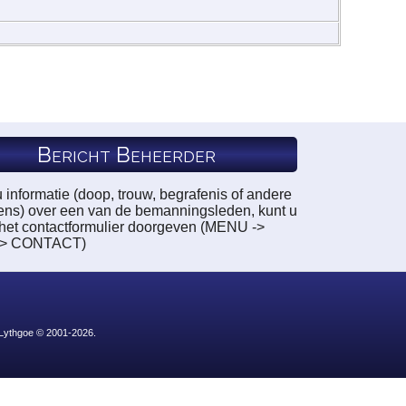
Bericht Beheerder
u informatie (doop, trouw, begrafenis of andere
ns) over een van de bemanningsleden, kunt u
a het contactformulier doorgeven (MENU ->
-> CONTACT)
 Lythgoe © 2001-2026.