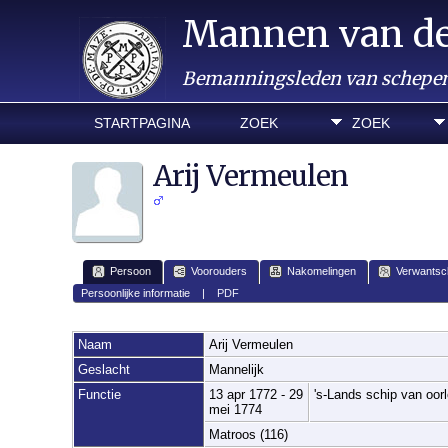
Mannen van d
Bemanningsleden van schepen 
STARTPAGINA
ZOEK
ZOEK
Arij Vermeulen
Persoon
Voorouders
Nakomelingen
Verwantsc
Persoonlijke informatie
|
PDF
Naam
Arij
Vermeulen
Geslacht
Mannelijk
Functie
13 apr 1772 - 29
's-Lands schip van oo
mei 1774
Matroos (116)