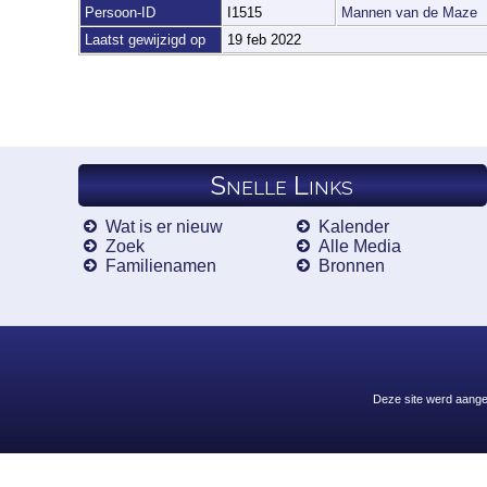
Persoon-ID
I1515
Mannen van de Maze
Laatst gewijzigd op
19 feb 2022
Snelle Links
Wat is er nieuw
Kalender
Zoek
Alle Media
Familienamen
Bronnen
Deze site werd aang