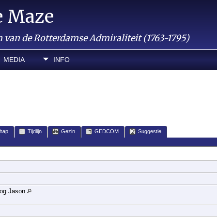
e Maze
van de Rotterdamse Admiraliteit (1763-1795)
MEDIA
INFO
hap
Tijdlijn
Gezin
GEDCOM
Suggestie
rlog Jason