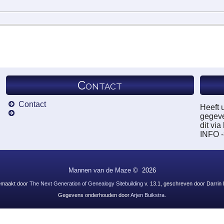
Contact
Contact
Heeft 
gegeve
dit vi
INFO 
Mannen van de Maze
©
2026
emaakt door
The Next Generation of Genealogy Sitebuilding
v. 13.1, geschreven door Darrin
Gegevens onderhouden door
Arjen Buikstra
.