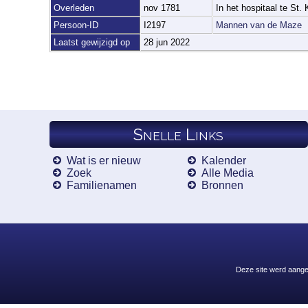
Overleden
nov 1781
In het hospitaal te St. 
Persoon-ID
I2197
Mannen van de Maze
Laatst gewijzigd op
28 jun 2022
Snelle Links
Wat is er nieuw
Kalender
Zoek
Alle Media
Familienamen
Bronnen
Deze site werd aang