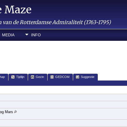
e Maze
van de Rotterdamse Admiraliteit (1763-1795)
MEDIA
INFO
hap
Tijdlijn
Gezin
GEDCOM
Suggestie
rlog Mars