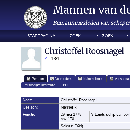
Mannen van d
Bemanningsleden van schepen 
STARTPAGINA
ZOEK
ZOEK
Christoffel Roosnagel
- 1781
Persoon
Voorouders
Nakomelingen
Verwantsc
Persoonlijke informatie
|
PDF
Naam
Christoffel
Roosnagel
Geslacht
Mannelijk
Functie
29 mei 1778 -
's-Lands schip van oo
nov 1781
Soldaat (094).