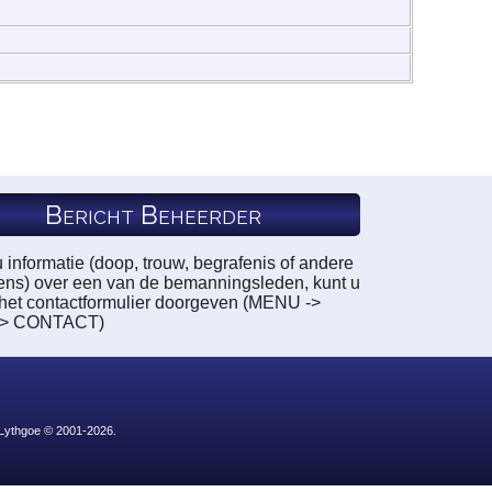
Bericht Beheerder
u informatie (doop, trouw, begrafenis of andere
ns) over een van de bemanningsleden, kunt u
a het contactformulier doorgeven (MENU ->
-> CONTACT)
 Lythgoe © 2001-2026.