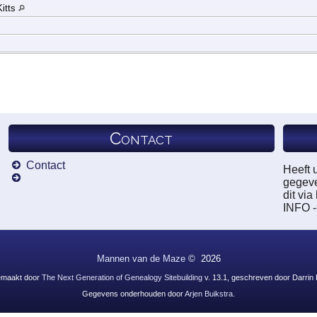
Kitts
Contact
Contact
Heeft 
gegeve
dit vi
INFO 
Mannen van de Maze
©
2026
emaakt door
The Next Generation of Genealogy Sitebuilding
v. 13.1, geschreven door Darrin
Gegevens onderhouden door
Arjen Buikstra
.