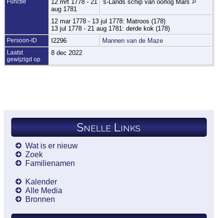
Functie
12 mrt 1778 - 21
's-Lands schip van oorlog Mars
aug 1781
12 mar 1778 - 13 jul 1778: Matroos (178)
13 jul 1778 - 21 aug 1781: derde kok (178)
Persoon-ID
I2296
Mannen van de Maze
Laatst
8 dec 2022
gewijzigd op
Snelle Links
Wat is er nieuw
Zoek
Familienamen
Kalender
Alle Media
Bronnen