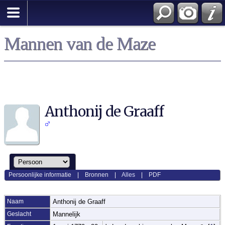
Mannen van de Maze
Anthonij de Graaff
Persoonlijke informatie
|
Bronnen
|
Alles
|
PDF
Naam
Anthonij
de Graaff
Geslacht
Mannelijk