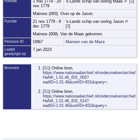
Functie
1 mei 1779 - 20
's-Lands schip van oorlog Maas
[
1
]
nov 1779
Matroos (093). Over op de Jason.
Functie
21 nov 1779 - 8
's-Lands schip van oorlog Jason
dec 1779
[
2
]
Matroos (009). Van de Maas gekomen.
Persoon-ID
I2867
Mannen van de Maze
Laatst
7 jan 2023
gewijzigd op
Bronnen
[
S1
] Online bron,
https://www.nationaalarchief.nl/onderzoeken/archief/1.
HaNA_1.01.46_831_050?
eadID=1.01.46&unitID=831&query=
.
[
S1
] Online bron,
https://www.nationaalarchief.nl/onderzoeken/archief/1.
HaNA_1.01.46_832_014?
eadID=1.01.46&unitID=832&query=
.