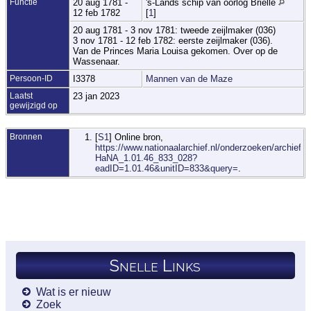
Functie
20 aug 1781 -
's-Lands schip van oorlog Brielle
12 feb 1782
[
1
]
20 aug 1781 - 3 nov 1781: tweede zeijlmaker (036)
3 nov 1781 - 12 feb 1782: eerste zeijlmaker (036).
Van de Princes Maria Louisa gekomen. Over op de
Wassenaar.
Persoon-ID
I3378
Mannen van de Maze
Laatst
23 jan 2023
gewijzigd op
Bronnen
[
S1
] Online bron,
https://www.nationaalarchief.nl/onderzoeken/archief/1.
HaNA_1.01.46_833_028?
eadID=1.01.46&unitID=833&query=
.
Snelle Links
Wat is er nieuw
Zoek