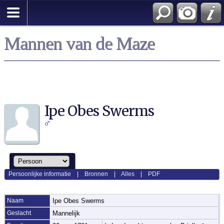
Mannen van de Maze
Ipe Obes Swerms
Persoonlijke informatie
|
Bronnen
|
Alles
|
PDF
Naam
Ipe Obes
Swerms
Geslacht
Mannelijk