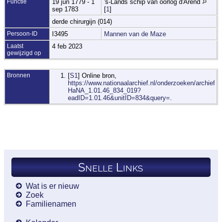
Functie
19 jun 1779 - 1
's-Lands schip van oorlog d'Arend
sep 1783
[
1
]
derde chirurgijn (014)
Persoon-ID
I3495
Mannen van de Maze
Laatst
4 feb 2023
gewijzigd op
Bronnen
[
S1
] Online bron,
https://www.nationaalarchief.nl/onderzoeken/archief/1.
HaNA_1.01.46_834_019?
eadID=1.01.46&unitID=834&query=
.
Snelle Links
Wat is er nieuw
Zoek
Familienamen