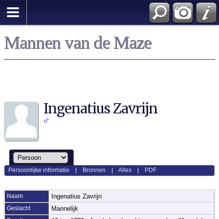
Mannen van de Maze
Ingenatius Zavrijn
Persoonlijke informatie
|
Bronnen
|
Alles
|
PDF
Naam
Ingenatius
Zavrijn
Geslacht
Mannelijk