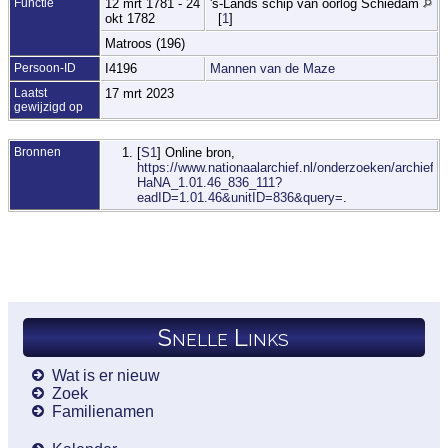
Functie
12 mrt 1781 - 24
's-Lands schip van oorlog Schiedam
okt 1782
[
1
]
Matroos (196)
Persoon-ID
I4196
Mannen van de Maze
Laatst
17 mrt 2023
gewijzigd op
Bronnen
[
S1
] Online bron,
https://www.nationaalarchief.nl/onderzoeken/archief/1.
HaNA_1.01.46_836_111?
eadID=1.01.46&unitID=836&query=
.
Snelle Links
Wat is er nieuw
Zoek
Familienamen