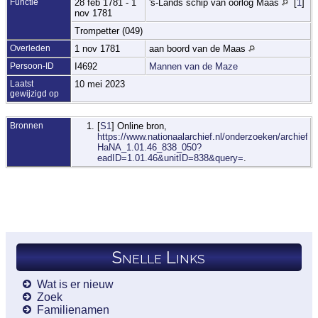
Functie
28 feb 1781 - 1
's-Lands schip van oorlog Maas
[
1
]
nov 1781
Trompetter (049)
Overleden
1 nov 1781
aan boord van de Maas
Persoon-ID
I4692
Mannen van de Maze
Laatst
10 mei 2023
gewijzigd op
Bronnen
[
S1
] Online bron,
https://www.nationaalarchief.nl/onderzoeken/archief/1.
HaNA_1.01.46_838_050?
eadID=1.01.46&unitID=838&query=
.
Snelle Links
Wat is er nieuw
Zoek
Familienamen