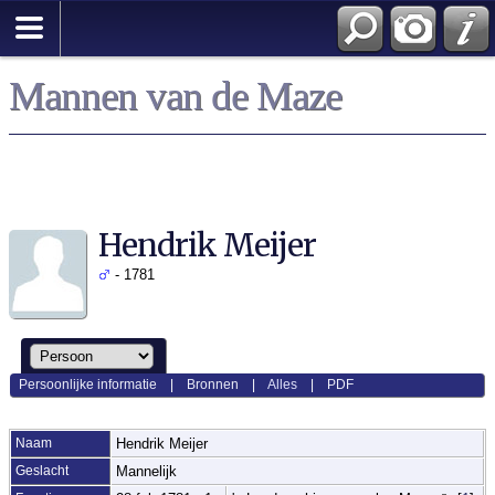
Mannen van de Maze
Hendrik Meijer
- 1781
Persoonlijke informatie
|
Bronnen
|
Alles
|
PDF
Naam
Hendrik
Meijer
Geslacht
Mannelijk