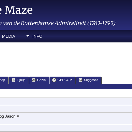
e Maze
van de Rotterdamse Admiraliteit (1763-1795)
MEDIA
INFO
hap
Tijdlijn
Gezin
GEDCOM
Suggestie
rlog Jason