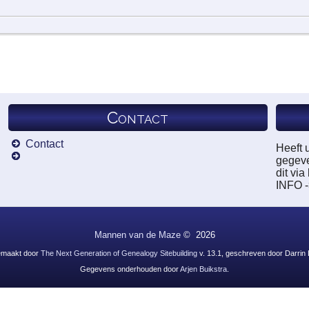
Contact
Contact
Heeft 
gegeve
dit vi
INFO 
Mannen van de Maze
©
2026
emaakt door
The Next Generation of Genealogy Sitebuilding
v. 13.1, geschreven door Darrin
Gegevens onderhouden door
Arjen Buikstra
.