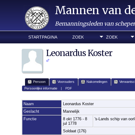
Mannen van d
Bemanningsleden van schepen 
STARTPAGINA
ZOEK
ZOEK
Leonardus Koster
Persoon
Voorouders
Nakomelingen
Verwantsc
Persoonlijke informatie
|
PDF
Naam
Leonardus
Koster
Geslacht
Mannelijk
Functie
8 okt 1776 - 8
's-Lands schip van oo
jul 1778
Soldaat (176)