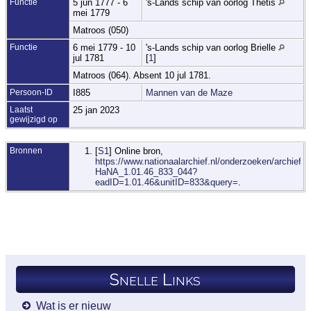
Functie
5 jun 1777 - 6
's-Lands schip van oorlog Thetis
mei 1779
Matroos (050)
Functie
6 mei 1779 - 10
's-Lands schip van oorlog Brielle
jul 1781
[
1
]
Matroos (064). Absent 10 jul 1781.
Persoon-ID
I885
Mannen van de Maze
Laatst
25 jan 2023
gewijzigd op
Bronnen
[
S1
] Online bron,
https://www.nationaalarchief.nl/onderzoeken/archief/1.
HaNA_1.01.46_833_044?
eadID=1.01.46&unitID=833&query=
.
Snelle Links
Wat is er nieuw