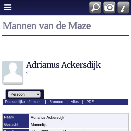
Mannen van de Maze
Adrianus Ackersdijk
Persoonlijke informatie
|
Bronnen
|
Alles
|
PDF
Naam
Adrianus
Ackersdijk
Geslacht
Mannelijk