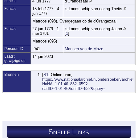
Functie
4 jun 1777
d'Orangezaal
Functie
15 feb 1777 - 4
's-Lands schip van oorlog Thetis
jun 1777
Matroos (098). Overgegaan op de d'Orangezaal.
Functie
27 jun 1779 - 1
's-Lands schip van oorlog Jason
mei 1781
[
1
]
Matroos (095)
Persoon-ID
I941
Mannen van de Maze
Laatst
14 jan 2023
gewijzigd op
Bronnen
[
S1
] Online bron,
https://www.nationaalarchief.nl/onderzoeken/archief/1.
HaNA_1.01.46_832_059?
eadID=1.01.46&unitID=832&query=
.
Snelle Links