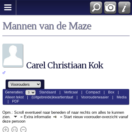
Mannen van de Maze
Carel Christiaan Kok
Generaties:
Standaard
|
Verticaal
|
Compact
|
Box
|
Alleen tekst
|
(Uitgebreide)kwartierstaat
|
Voorouderwaaier
|
Media
|
PDF
Opm.: Scroll eventueel naar beneden of naar rechts om alles te kunnen
zien.
= Extra informatie
= Start nieuw voorouder-overzicht vanaf
deze persoon