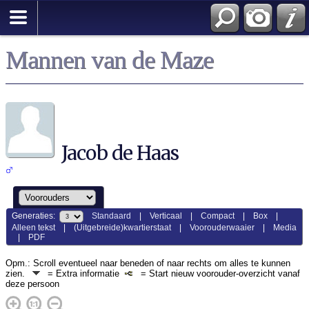
Mannen van de Maze
Jacob de Haas
Generaties:
Standaard
|
Verticaal
|
Compact
|
Box
|
Alleen tekst
|
(Uitgebreide)kwartierstaat
|
Voorouderwaaier
|
Media
|
PDF
Opm.: Scroll eventueel naar beneden of naar rechts om alles te kunnen
zien.
= Extra informatie
= Start nieuw voorouder-overzicht vanaf
deze persoon