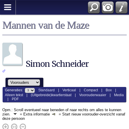
Mannen van de Maze
Simon Schneider
Generaties:
Standaard
|
Verticaal
|
Compact
|
Box
|
Alleen tekst
|
(Uitgebreide)kwartierstaat
|
Voorouderwaaier
|
Media
|
PDF
Opm.: Scroll eventueel naar beneden of naar rechts om alles te kunnen
zien.
= Extra informatie
= Start nieuw voorouder-overzicht vanaf
deze persoon