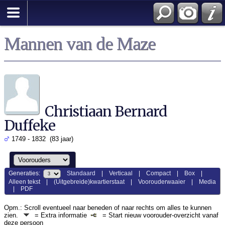
Mannen van de Maze
Christiaan Bernard
Duffeke
1749 - 1832 (83 jaar)
Generaties:
Standaard
|
Verticaal
|
Compact
|
Box
|
Alleen tekst
|
(Uitgebreide)kwartierstaat
|
Voorouderwaaier
|
Media
|
PDF
Opm.: Scroll eventueel naar beneden of naar rechts om alles te kunnen
zien.
= Extra informatie
= Start nieuw voorouder-overzicht vanaf
deze persoon