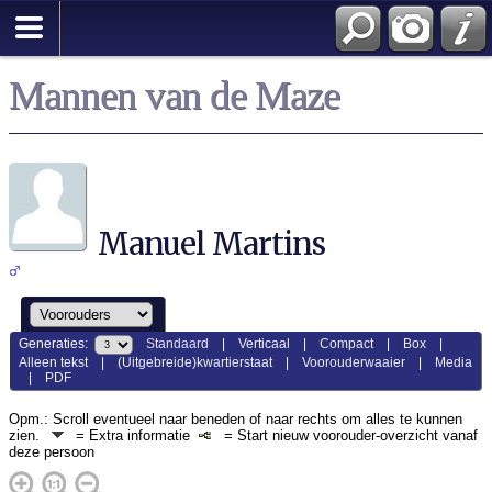
Mannen van de Maze
Manuel Martins
Generaties:
Standaard
|
Verticaal
|
Compact
|
Box
|
Alleen tekst
|
(Uitgebreide)kwartierstaat
|
Voorouderwaaier
|
Media
|
PDF
Opm.: Scroll eventueel naar beneden of naar rechts om alles te kunnen
zien.
= Extra informatie
= Start nieuw voorouder-overzicht vanaf
deze persoon