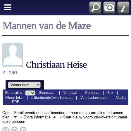
Mannen van de Maze
Christiaan Heise
- 1781
Generaties:
Standaard
|
Verticaal
|
Compact
|
Box
|
Alleen tekst
|
(Uitgebreide)kwartierstaat
|
Voorouderwaaier
|
Media
|
PDF
Opm.: Scroll eventueel naar beneden of naar rechts om alles te kunnen
zien.
= Extra informatie
= Start nieuw voorouder-overzicht vanaf
deze persoon