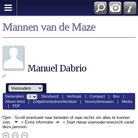
Mannen van de Maze
Manuel Dabrio
Generaties:
Standaard
|
Verticaal
|
Compact
|
Box
|
Alleen tekst
|
(Uitgebreide)kwartierstaat
|
Voorouderwaaier
|
Media
|
PDF
Opm.: Scroll eventueel naar beneden of naar rechts om alles te kunnen
zien.
= Extra informatie
= Start nieuw voorouder-overzicht vanaf
deze persoon