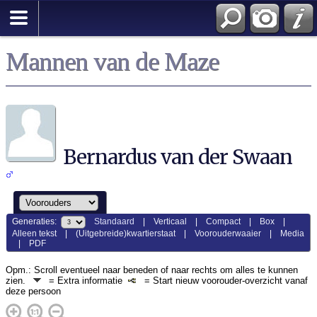
Mannen van de Maze
Bernardus van der Swaan
Generaties:
Standaard
|
Verticaal
|
Compact
|
Box
|
Alleen tekst
|
(Uitgebreide)kwartierstaat
|
Voorouderwaaier
|
Media
|
PDF
Opm.: Scroll eventueel naar beneden of naar rechts om alles te kunnen
zien.
= Extra informatie
= Start nieuw voorouder-overzicht vanaf
deze persoon