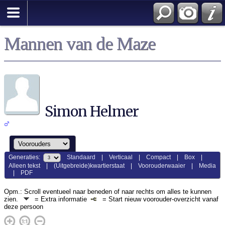
Mannen van de Maze
Simon Helmer
Generaties:
Standaard
|
Verticaal
|
Compact
|
Box
|
Alleen tekst
|
(Uitgebreide)kwartierstaat
|
Voorouderwaaier
|
Media
|
PDF
Opm.: Scroll eventueel naar beneden of naar rechts om alles te kunnen
zien.
= Extra informatie
= Start nieuw voorouder-overzicht vanaf
deze persoon