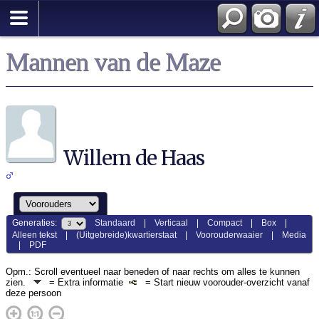
Mannen van de Maze
Willem de Haas
Generaties:
Standaard
|
Verticaal
|
Compact
|
Box
|
Alleen tekst
|
(Uitgebreide)kwartierstaat
|
Voorouderwaaier
|
Media
|
PDF
Opm.: Scroll eventueel naar beneden of naar rechts om alles te kunnen
zien.
= Extra informatie
= Start nieuw voorouder-overzicht vanaf
deze persoon