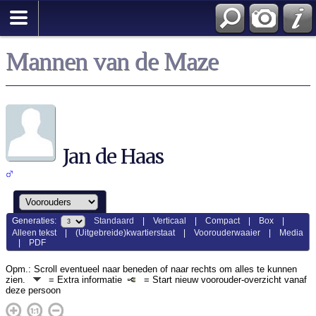
Mannen van de Maze
Jan de Haas
Generaties:
Standaard
|
Verticaal
|
Compact
|
Box
|
Alleen tekst
|
(Uitgebreide)kwartierstaat
|
Voorouderwaaier
|
Media
|
PDF
Opm.: Scroll eventueel naar beneden of naar rechts om alles te kunnen
zien.
= Extra informatie
= Start nieuw voorouder-overzicht vanaf
deze persoon