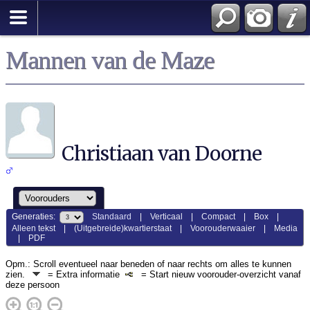
Mannen van de Maze
Christiaan van Doorne
Generaties:
Standaard
|
Verticaal
|
Compact
|
Box
|
Alleen tekst
|
(Uitgebreide)kwartierstaat
|
Voorouderwaaier
|
Media
|
PDF
Opm.: Scroll eventueel naar beneden of naar rechts om alles te kunnen
zien.
= Extra informatie
= Start nieuw voorouder-overzicht vanaf
deze persoon