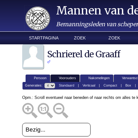
Mannen van d
Bemanningsleden van schepen 
STARTPAGINA
ZOEK
ZOEK
Schrierel de Graaff
Persoon
Voorouders
Nakomelingen
Verwantsc
Generaties:
Standaard
|
Verticaal
|
Compact
|
Box
Opm.: Scroll eventueel naar beneden of naar rechts om alles te
Bezig...