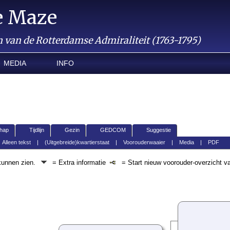
e Maze
van de Rotterdamse Admiraliteit (1763-1795)
MEDIA
INFO
hap
Tijdlijn
Gezin
GEDCOM
Suggestie
|
Alleen tekst
|
(Uitgebreide)kwartierstaat
|
Voorouderwaaier
|
Media
|
PDF
 kunnen zien.
= Extra informatie
= Start nieuw voorouder-overzicht v