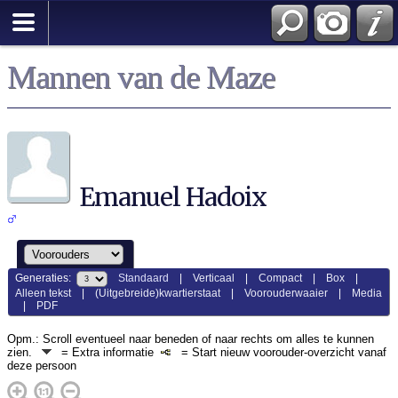
Mannen van de Maze
Emanuel Hadoix
Generaties:
Standaard
|
Verticaal
|
Compact
|
Box
|
Alleen tekst
|
(Uitgebreide)kwartierstaat
|
Voorouderwaaier
|
Media
|
PDF
Opm.: Scroll eventueel naar beneden of naar rechts om alles te kunnen
zien.
= Extra informatie
= Start nieuw voorouder-overzicht vanaf
deze persoon