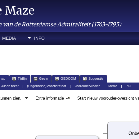
e Maze
van de Rotterdamse Admiraliteit (1763-1795)
MEDIA
INFO
hap
Tijdlijn
Gezin
GEDCOM
Suggestie
|
Alleen tekst
|
(Uitgebreide)kwartierstaat
|
Voorouderwaaier
|
Media
|
PDF
 kunnen zien.
= Extra informatie
= Start nieuw voorouder-overzicht v
Onbe