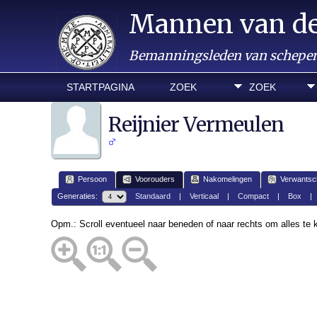
Mannen van d
Bemanningsleden van schepen 
STARTPAGINA
ZOEK
ZOEK
Reijnier Vermeulen
Persoon
Voorouders
Nakomelingen
Verwantsc
Generaties:
Standaard
|
Verticaal
|
Compact
|
Box
Opm.: Scroll eventueel naar beneden of naar rechts om alles te