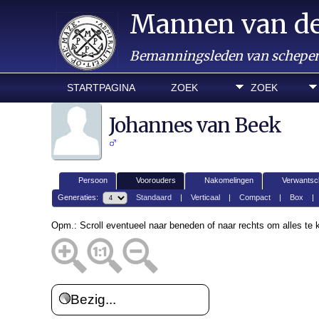
Mannen van d
Bemanningsleden van schepen 
STARTPAGINA
ZOEK
ZOEK
Johannes van Beek
Persoon
Voorouders
Nakomelingen
Verwantsc
Generaties:
Standaard
|
Verticaal
|
Compact
|
Box
Opm.: Scroll eventueel naar beneden of naar rechts om alles te
Bezig...