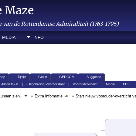
e Maze
van de Rotterdamse Admiraliteit (1763-1795)
MEDIA
INFO
hap
Tijdlijn
Gezin
GEDCOM
Suggestie
|
Alleen tekst
|
(Uitgebreide)kwartierstaat
|
Voorouderwaaier
|
Media
|
PDF
 kunnen zien.
= Extra informatie
= Start nieuw voorouder-overzicht v