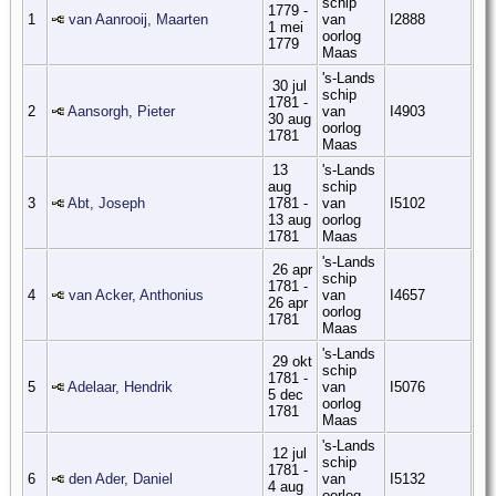
schip
1779 -
1
van Aanrooij, Maarten
van
I2888
1 mei
oorlog
1779
Maas
's-Lands
30 jul
schip
1781 -
2
Aansorgh, Pieter
van
I4903
30 aug
oorlog
1781
Maas
13
's-Lands
aug
schip
3
Abt, Joseph
1781 -
van
I5102
13 aug
oorlog
1781
Maas
's-Lands
26 apr
schip
1781 -
4
van Acker, Anthonius
van
I4657
26 apr
oorlog
1781
Maas
's-Lands
29 okt
schip
1781 -
5
Adelaar, Hendrik
van
I5076
5 dec
oorlog
1781
Maas
's-Lands
12 jul
schip
1781 -
6
den Ader, Daniel
van
I5132
4 aug
oorlog