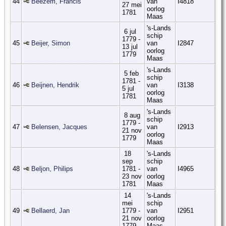
44
Beezem, Francis
van
I4818
27 mei
oorlog
1781
Maas
's-Lands
6 jul
schip
1779 -
45
Beijer, Simon
van
I2847
13 jul
oorlog
1779
Maas
's-Lands
5 feb
schip
1781 -
46
Beijnen, Hendrik
van
I3138
5 jul
oorlog
1781
Maas
's-Lands
8 aug
schip
1779 -
47
Belensen, Jacques
van
I2913
21 nov
oorlog
1779
Maas
18
's-Lands
sep
schip
48
Beljon, Philips
1781 -
van
I4965
23 nov
oorlog
1781
Maas
14
's-Lands
mei
schip
49
Bellaerd, Jan
1779 -
van
I2951
21 nov
oorlog
1779
Maas