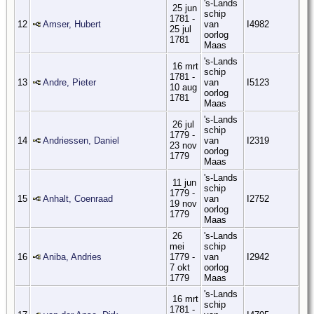
's-Lands
25 jun
schip
1781 -
12
Amser, Hubert
van
I4982
25 jul
oorlog
1781
Maas
's-Lands
16 mrt
schip
1781 -
13
Andre, Pieter
van
I5123
10 aug
oorlog
1781
Maas
's-Lands
26 jul
schip
1779 -
14
Andriessen, Daniel
van
I2319
23 nov
oorlog
1779
Maas
's-Lands
11 jun
schip
1779 -
15
Anhalt, Coenraad
van
I2752
19 nov
oorlog
1779
Maas
26
's-Lands
mei
schip
16
Aniba, Andries
1779 -
van
I2942
7 okt
oorlog
1779
Maas
's-Lands
16 mrt
schip
1781 -