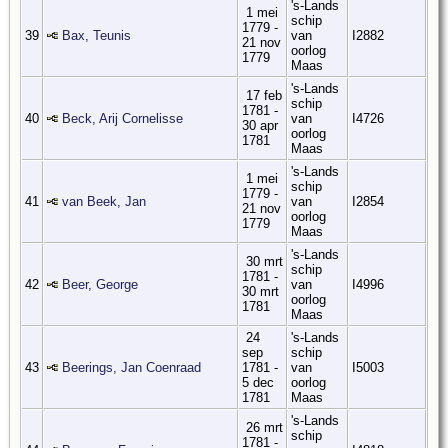
's-Lands
1 mei
schip
1779 -
39
Bax, Teunis
van
I2882
21 nov
oorlog
1779
Maas
's-Lands
17 feb
schip
1781 -
40
Beck, Arij Cornelisse
van
I4726
30 apr
oorlog
1781
Maas
's-Lands
1 mei
schip
1779 -
41
van Beek, Jan
van
I2854
21 nov
oorlog
1779
Maas
's-Lands
30 mrt
schip
1781 -
42
Beer, George
van
I4996
30 mrt
oorlog
1781
Maas
24
's-Lands
sep
schip
43
Beerings, Jan Coenraad
1781 -
van
I5003
5 dec
oorlog
1781
Maas
's-Lands
26 mrt
schip
1781 -