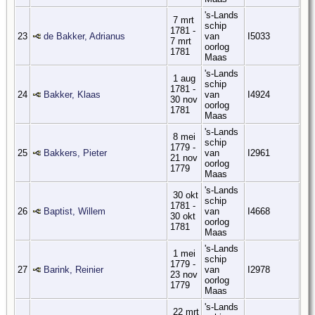
's-Lands
7 mrt
schip
1781 -
23
de Bakker, Adrianus
van
I5033
7 mrt
oorlog
1781
Maas
's-Lands
1 aug
schip
1781 -
24
Bakker, Klaas
van
I4924
30 nov
oorlog
1781
Maas
's-Lands
8 mei
schip
1779 -
25
Bakkers, Pieter
van
I2961
21 nov
oorlog
1779
Maas
's-Lands
30 okt
schip
1781 -
26
Baptist, Willem
van
I4668
30 okt
oorlog
1781
Maas
's-Lands
1 mei
schip
1779 -
27
Barink, Reinier
van
I2978
23 nov
oorlog
1779
Maas
's-Lands
22 mrt