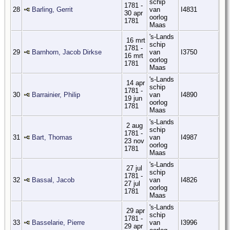
schip
1781 -
28
Barling, Gerrit
van
I4831
30 apr
oorlog
1781
Maas
's-Lands
16 mrt
schip
1781 -
29
Barnhorn, Jacob Dirkse
van
I3750
16 mrt
oorlog
1781
Maas
's-Lands
14 apr
schip
1781 -
30
Barrainier, Philip
van
I4890
19 jun
oorlog
1781
Maas
's-Lands
2 aug
schip
1781 -
31
Bart, Thomas
van
I4987
23 nov
oorlog
1781
Maas
's-Lands
27 jul
schip
1781 -
32
Bassal, Jacob
van
I4826
27 jul
oorlog
1781
Maas
's-Lands
29 apr
schip
1781 -
33
Basselarie, Pierre
van
I3996
29 apr