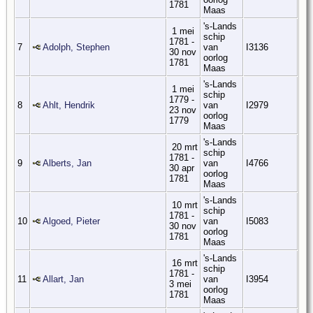
1781
Maas
's-Lands
1 mei
schip
1781 -
7
Adolph, Stephen
van
I3136
30 nov
oorlog
1781
Maas
's-Lands
1 mei
schip
1779 -
8
Ahlt, Hendrik
van
I2979
23 nov
oorlog
1779
Maas
's-Lands
20 mrt
schip
1781 -
9
Alberts, Jan
van
I4766
30 apr
oorlog
1781
Maas
's-Lands
10 mrt
schip
1781 -
10
Algoed, Pieter
van
I5083
30 nov
oorlog
1781
Maas
's-Lands
16 mrt
schip
1781 -
11
Allart, Jan
van
I3954
3 mei
oorlog
1781
Maas