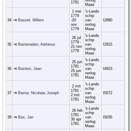
oorlog
1781
Maas
1 mei
's-Lands
1779
schip
34
Basset, Willem
-20
van
I2880
nov
oorlog
1779
Maas
's-Lands
26 jul
schip
1779 -
35
Bastenaden, Adrianus
van
I2915
21 nov
oorlog
1779
Maas
's-Lands
25 jun
schip
1781 -
36
Bastien, Jean
van
I4923
25 jun
oorlog
1781
Maas
's-Lands
2 mrt
schip
1781 -
37
Bavier, Nicolaas Joseph
van
I5072
2 mrt
oorlog
1781
Maas
's-Lands
26 feb
schip
1781 -
38
Bax, Jan
van
I5035
30 apr
oorlog
1781
Maas