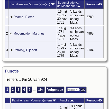
Begunstigde van
Familienaam, Voorna(a)m(en)
Persoon-ID
de Maandbrief
16 mrt
's-Lands
1781 -
schip van
1
Daams, Pieter
I3789
30 nov
oorlog
1781
Maas
7 aug
's-Lands
1781 -
schip van
2
Moosmulder, Martinus
I4989
7 aug
oorlog
1781
Maas
1 mei
's-Lands
1779 -
schip van
3
Retrooij, Gijsbert
I2104
25 jul
oorlog
1779
Maas
Functie
Treffers 1 t/m 50 van 924
1
2
3
4
5
...
19»
Volgende»
Familienaam, Voorna(a)m(en)
Functie
Persoon-ID
's-Lands
1 mei