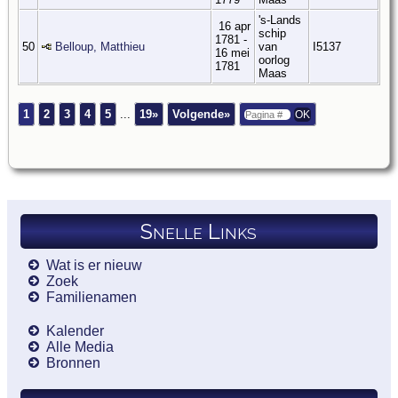
's-Lands
16 apr
schip
1781 -
50
Belloup, Matthieu
van
I5137
16 mei
oorlog
1781
Maas
1
2
3
4
5
...
19»
Volgende»
Snelle Links
Wat is er nieuw
Zoek
Familienamen
Kalender
Alle Media
Bronnen