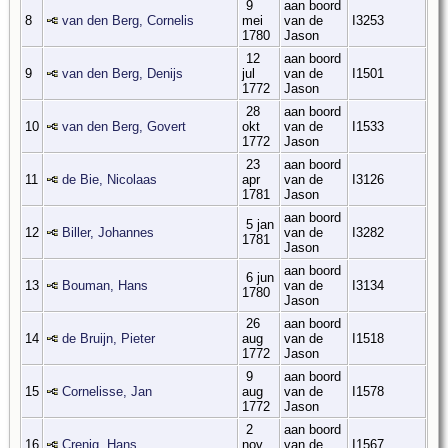
9
aan boord
8
van den Berg, Cornelis
mei
van de
I3253
1780
Jason
12
aan boord
9
van den Berg, Denijs
jul
van de
I1501
1772
Jason
28
aan boord
10
van den Berg, Govert
okt
van de
I1533
1772
Jason
23
aan boord
11
de Bie, Nicolaas
apr
van de
I3126
1781
Jason
aan boord
5 jan
12
Biller, Johannes
van de
I3282
1781
Jason
aan boord
6 jun
13
Bouman, Hans
van de
I3134
1780
Jason
26
aan boord
14
de Bruijn, Pieter
aug
van de
I1518
1772
Jason
9
aan boord
15
Cornelisse, Jan
aug
van de
I1578
1772
Jason
2
aan boord
16
Crenig, Hans
nov
van de
I1567