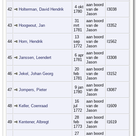
aan boord
4 okt
42
Holterman, David Hendrik
van de
I3038
1780
Jason
31
aan boord
43
Hoogwout, Jan
mrt
van de
I3352
1781
Jason
13
aan boord
44
Horn, Hendrik
sep
van de
I1562
1772
Jason
aan boord
6 apr
45
Janssen, Leendert
van de
I3308
1781
Jason
20
aan boord
46
Jekel, Johan Georg
feb
van de
I3152
1781
Jason
aan boord
9 jan
47
Jompers, Pieter
van de
I3087
1780
Jason
16
aan boord
48
Keller, Coenraad
jul
van de
I1609
1772
Jason
28
aan boord
49
Kentener, Albregt
feb
van de
I1619
1773
Jason
27
aan boord