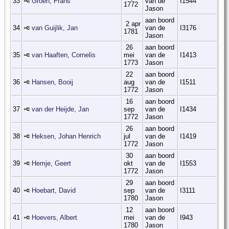
33
Groen, Frans
van de
I1544
1772
Jason
aan boord
2 apr
34
van Guijlik, Jan
van de
I3176
1781
Jason
26
aan boord
35
van Haaften, Cornelis
mei
van de
I1413
1773
Jason
22
aan boord
36
Hansen, Booij
aug
van de
I1511
1772
Jason
16
aan boord
37
van der Heijde, Jan
sep
van de
I1434
1772
Jason
26
aan boord
38
Heksen, Johan Henrich
jul
van de
I1419
1772
Jason
30
aan boord
39
Hemje, Geert
okt
van de
I1553
1772
Jason
29
aan boord
40
Hoebart, David
sep
van de
I3111
1780
Jason
12
aan boord
41
Hoevers, Albert
mei
van de
I943
1780
Jason