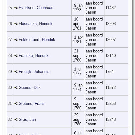
aan boord
9 jan
25
Evertsen, Coenraad
van de
I1432
1773
Jason
16
aan boord
26
Flassacks, Hendrik
apr
van de
I3203
1781
Jason
aan boord
1 apr
27
Fokkestaert, Hendrik
van de
I3097
1781
Jason
21
aan boord
28
Francke, Hendrik
sep
van de
I3140
1780
Jason
aan boord
1 jul
29
Freulijk, Johannis
van de
I754
1777
Jason
aan boord
9 jan
30
Geerds, Dirk
van de
I1572
1774
Jason
9
aan boord
31
Gieteno, Frans
sep
van de
I3258
1780
Jason
29
aan boord
32
Gras, Jan
aug
van de
I3248
1780
Jason
aan boord
6 jul