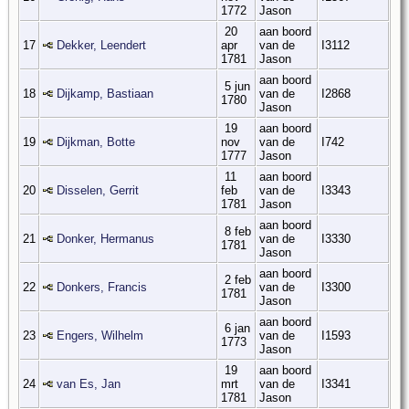
1772
Jason
20
aan boord
17
Dekker, Leendert
apr
van de
I3112
1781
Jason
aan boord
5 jun
18
Dijkamp, Bastiaan
van de
I2868
1780
Jason
19
aan boord
19
Dijkman, Botte
nov
van de
I742
1777
Jason
11
aan boord
20
Disselen, Gerrit
feb
van de
I3343
1781
Jason
aan boord
8 feb
21
Donker, Hermanus
van de
I3330
1781
Jason
aan boord
2 feb
22
Donkers, Francis
van de
I3300
1781
Jason
aan boord
6 jan
23
Engers, Wilhelm
van de
I1593
1773
Jason
19
aan boord
24
van Es, Jan
mrt
van de
I3341
1781
Jason