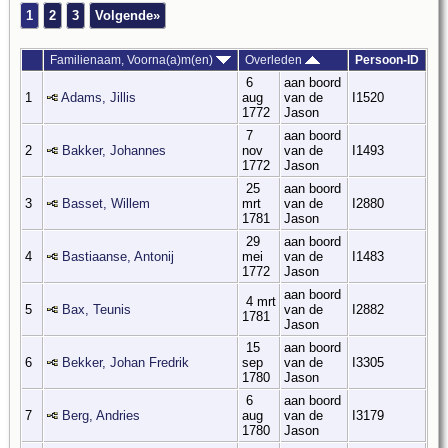
1
2
3
Volgende»
Familienaam, Voorna(a)m(en)
Overleden
Persoon-ID
6
aan boord
1
Adams, Jillis
aug
van de
I1520
1772
Jason
7
aan boord
2
Bakker, Johannes
nov
van de
I1493
1772
Jason
25
aan boord
3
Basset, Willem
mrt
van de
I2880
1781
Jason
29
aan boord
4
Bastiaanse, Antonij
mei
van de
I1483
1772
Jason
aan boord
4 mrt
5
Bax, Teunis
van de
I2882
1781
Jason
15
aan boord
6
Bekker, Johan Fredrik
sep
van de
I3305
1780
Jason
6
aan boord
7
Berg, Andries
aug
van de
I3179
1780
Jason