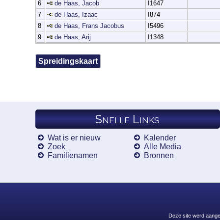
6
de Haas, Jacob
I1647
7
de Haas, Izaac
I874
8
de Haas, Frans Jacobus
I5496
9
de Haas, Arij
I1348
Spreidingskaart
Snelle Links
Wat is er nieuw
Kalender
Zoek
Alle Media
Familienamen
Bronnen
Deze site werd aang