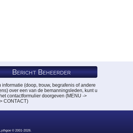
Bericht Beheerder
u informatie (doop, trouw, begrafenis of andere
ns) over een van de bemanningsleden, kunt u
a het contactformulier doorgeven (MENU ->
-> CONTACT)
 Lythgoe © 2001-2026.