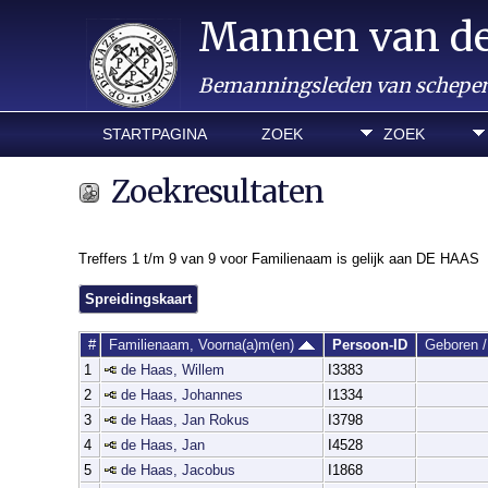
Mannen van d
Bemanningsleden van schepen 
STARTPAGINA
ZOEK
ZOEK
Zoekresultaten
Treffers 1 t/m 9 van 9 voor Familienaam is gelijk aan DE HAAS
Spreidingskaart
#
Familienaam, Voorna(a)m(en)
Persoon-ID
Geboren 
1
de Haas, Willem
I3383
2
de Haas, Johannes
I1334
3
de Haas, Jan Rokus
I3798
4
de Haas, Jan
I4528
5
de Haas, Jacobus
I1868