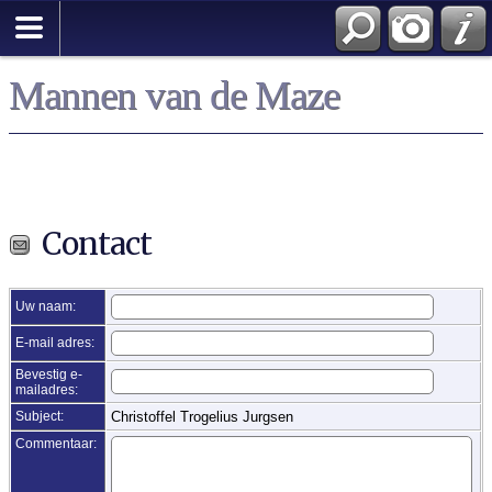
Zoek
Mannen van de Maze
Contact
Uw naam:
E-mail adres:
Bevestig e-
mailadres:
Subject:
Christoffel Trogelius Jurgsen
Commentaar: