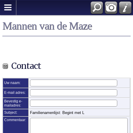
Zoek
Mannen van de Maze
Contact
Uw naam:
E-mail adres:
Bevestig e-
mailadres:
Subject:
Familienamenlijst: Begint met L
Commentaar: