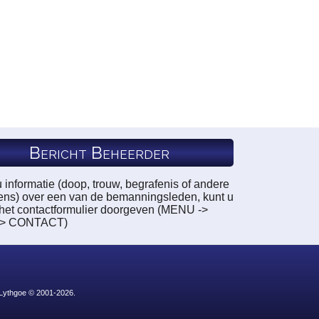
Bericht Beheerder
u informatie (doop, trouw, begrafenis of andere
ns) over een van de bemanningsleden, kunt u
a het contactformulier doorgeven (MENU ->
-> CONTACT)
 Lythgoe © 2001-2026.