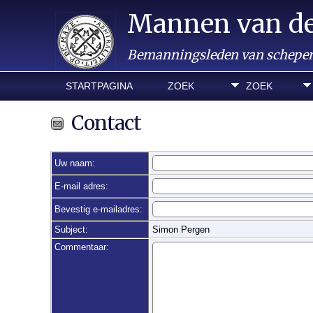
Mannen van d
Bemanningsleden van schepen 
STARTPAGINA
ZOEK
ZOEK
Contact
Uw naam:
E-mail adres:
Bevestig e-mailadres:
Subject:
Simon Pergen
Commentaar: