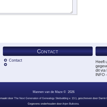
Contact
Contact
Heeft 
gegeve
dit vi
INFO 
Mannen van de Maze
©
2026
emaakt door
The Next Generation of Genealogy Sitebuilding
v. 13.1, geschreven door Darrin
Gegevens onderhouden door
Arjen Buikstra
.