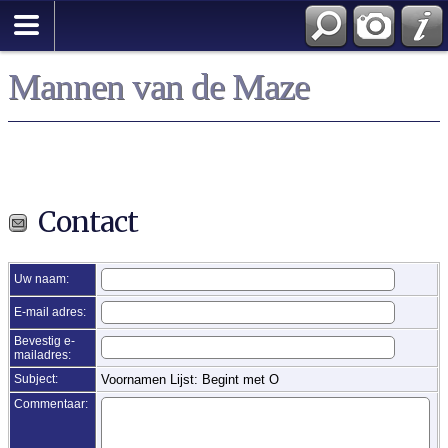
Zoek
Mannen van de Maze
Contact
Uw naam:
E-mail adres:
Bevestig e-
mailadres:
Subject:
Voornamen Lijst: Begint met O
Commentaar: