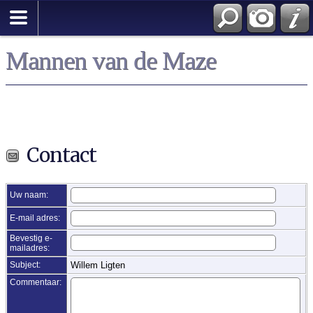
Zoek
Mannen van de Maze
Contact
Uw naam:
E-mail adres:
Bevestig e-
mailadres:
Subject:
Willem Ligten
Commentaar: