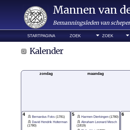
Mannen van d
Bemanningsleden van schepen 
STARTPAGINA
ZOEK
ZOEK
Kalender
zondag
maandag
4
5
6
Bernardus Foks
(1781)
Harmen Dierkingen
(1780)
David Hendrik Holterman
Abraham Leonard Mesch
(1780)
(1819)