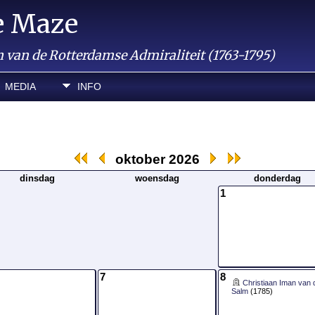
e Maze
van de Rotterdamse Admiraliteit (1763-1795)
MEDIA
INFO
oktober 2026
dinsdag
woensdag
donderdag
1
7
8
Christiaan Iman van 
Salm
(1785)