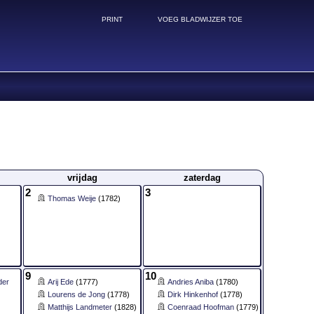
PRINT
VOEG BLADWIJZER TOE
vrijdag
zaterdag
2
3
Thomas Weije
(1782)
9
10
der
Arij Ede
(1777)
Andries Aniba
(1780)
Lourens de Jong
(1778)
Dirk Hinkenhof
(1778)
Matthijs Landmeter
(1828)
Coenraad Hoofman
(1779)