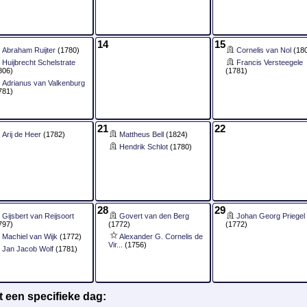
14
15
Abraham Ruijter
(1780)
Cornelis van Nol
(18
Huijbrecht Schelstrate
Francis Versteegele
806)
(1781)
Adrianus van Valkenburg
781)
21
22
Arij de Heer
(1782)
Mattheus Bell
(1824)
Hendrik Schlot
(1780)
28
29
Gijsbert van Reijsoort
Govert van den Berg
Johan Georg Priegel
797)
(1772)
(1772)
Machiel van Wijk
(1772)
Alexander G. Cornelis de
Vir...
(1756)
Jan Jacob Wolf
(1781)
 een specifieke dag: