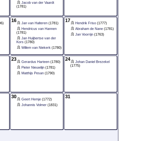
Jacob van der Vaardt
(1781)
16
17
06)
Jan van Halteren
(1781)
Hendrik Friso
(1777)
Hendricus van Hannen
Abraham de Nane
(1781)
(1781)
Jan Voorrijn
(1763)
Jan Huijbertse van der
Kors
(1780)
Willem van Niekerk
(1780)
23
24
Gerardus Harteen
(1780)
Johan Daniel Brezekel
(1775)
Pieter Nieuwlijn
(1781)
Matthijs Pesan
(1790)
30
31
Geert Hemje
(1772)
Johannis Volmer
(1831)