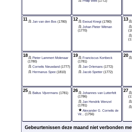
Philip Weit
(1772)
11
12
13
Jan van den Bos
(1780)
Ewoud Knegt
(1780)
Johan Pieter Witman
(1770)
(1
(1
18
19
20
Pieter Lammert Molenaar
Franciscus Kortbeck
(1780)
(1781)
Cornelis Nieuwland
(1777)
Jan Orlemans
(1772)
Hermanus Spee
(1810)
Jacob Spetter
(1772)
25
26
27
Baltus Vijvermans
(1781)
Johannes van Lutterfelt
(1786)
(1
Jan Hendrik Wenzel
(1781)
Alexander G. Cornelis de
Vir...
(1756)
Gebeurtenissen deze maand niet verbonden met