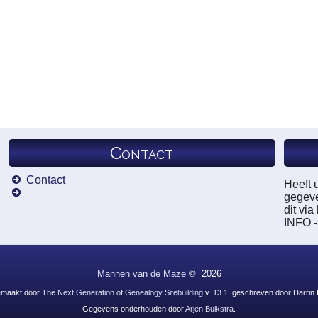
Contact
Contact
Heeft 
gegeve
dit vi
INFO 
Mannen van de Maze
©
2026
emaakt door
The Next Generation of Genealogy Sitebuilding
v. 13.1, geschreven door Darrin
Gegevens onderhouden door
Arjen Buikstra
.