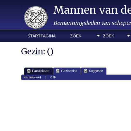
Mannen van d
Bemanningsleden van schepen 
STARTPAGINA
ZOEK
ZOEK
Gezin: ()
Familiekaart
Gezinsblad
Suggestie
Familiekaart
|
PDF