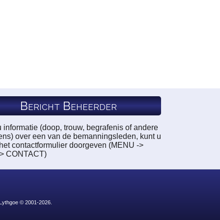
Bericht Beheerder
u informatie (doop, trouw, begrafenis of andere
ns) over een van de bemanningsleden, kunt u
a het contactformulier doorgeven (MENU ->
-> CONTACT)
 Lythgoe © 2001-2026.