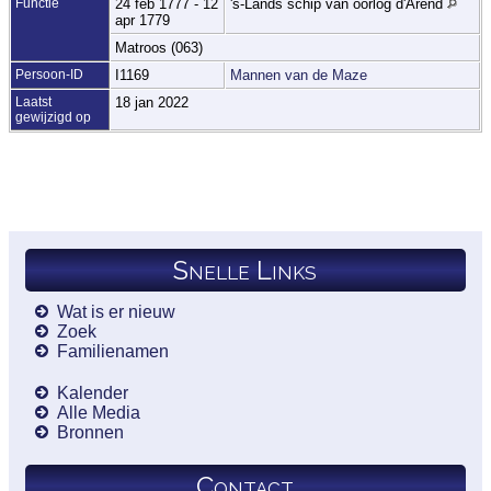
Functie
24 feb 1777 - 12
's-Lands schip van oorlog d'Arend
apr 1779
Matroos (063)
Persoon-ID
I1169
Mannen van de Maze
Laatst
18 jan 2022
gewijzigd op
Snelle Links
Wat is er nieuw
Zoek
Familienamen
Kalender
Alle Media
Bronnen
Contact